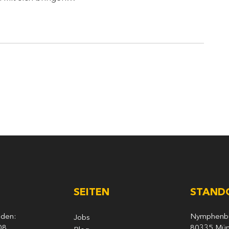
SEITEN
STAND
nden:
Nymphenbur
Jobs
08
80335 Mü