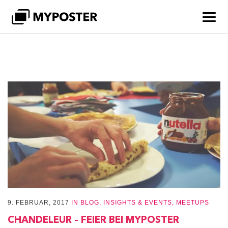
9. FEBRUAR, 2017
IN
BLOG
,
INSIGHTS & EVENTS
,
MEETUPS
CHANDELEUR – FEIER BEI MYPOSTER