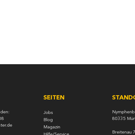
SEITEN
STAND
nden:
Nymphenbur
Jobs
08
80335 Mü
Blog
ter.de
Magazin
Breitenau 
Hilfe/Service