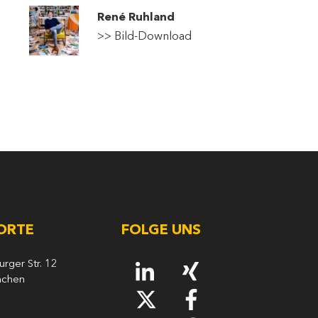
René Ruhland
>
> Bild-Download
ORTE
FOLGE UNS
ger Str. 12
nchen
7