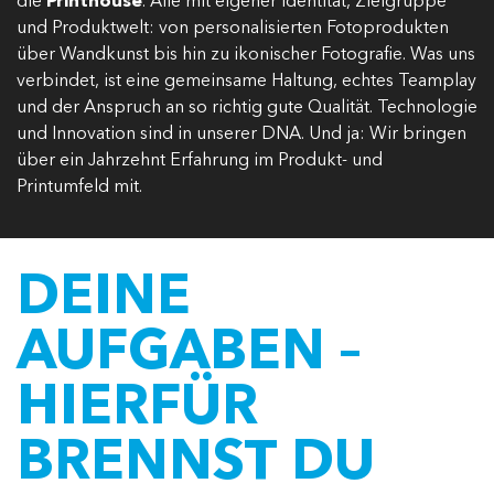
die
Printhouse
. Alle mit eigener Identität, Zielgruppe
und Produktwelt: von personalisierten Fotoprodukten
über Wandkunst bis hin zu ikonischer Fotografie. Was uns
verbindet, ist eine gemeinsame Haltung, echtes Teamplay
und der Anspruch an so richtig gute Qualität. Technologie
und Innovation sind in unserer DNA. Und ja: Wir bringen
über ein Jahrzehnt Erfahrung im Produkt- und
Printumfeld mit.
DEINE
AUFGABEN –
HIERFÜR
BRENNST DU