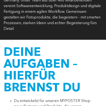
Germany. Unser Team aus über 400 Mitarbeitenden
vereint Softwareentwicklung, Produktdesign und digitale
Fertigung in einem agilen Workflow. Gemeinsam
gestalten wir Fotoprodukte, die begeistern - mit smarten
Prozessen, starken Ideen und echter Begeisterung fürs
Detail.
DEINE
AUFGABEN –
HIERFÜR
BRENNST DU
Du entwickelst für unseren MYPOSTER Shop